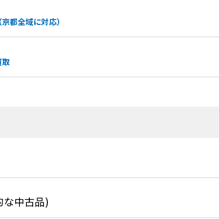
（京都全域に対応）
買取
的な中古品)