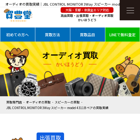
オーディオの買取実績｜JBL CONTROL MONITOR 3Way スピーカー model 4311B ペ
大阪・京都・奈良全エリア対応
アを高価買取
高価買取・出張買取・オーディオ買取
かいほうどう
初めての方へ
買取方法
買取品目
LINEで無料査定
オーディオ買取
かいほうどう
買取専門店
オーディオの買取
スピーカーの買取
JBL CONTROL MONITOR 3Way スピーカー model 4311B ペアの買取実績
出張買取