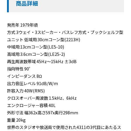
商品詳細
発売年 1979年頃
方式 3ウェイ・3スピーカー・バスレフ方式・ブックシェルフ型
ユニット 低域用:30cmコーン型(2213H)
中域用:13cmコーン型(LE5-10)
高域用:3.6cmコーン型(LE25-2)
再生周波数帯域 45Hz～15kHz ±3dB
指向特性 90゜
インピーダンス 8Ω
出力音圧レベル 91dB/W/m
許容入力 40W(RMS)
クロスオーバー周波数 1.5kHz、6kHz
エンクロージャー容積 40L
外形寸法 幅362x高さ597x奥行298mm
重量 20kg
世界のスタジオや放送局で使用された4311の3代目にあたるス