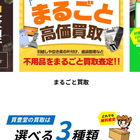
まるごと買取
3
買豊堂の買取は
選べる
種類