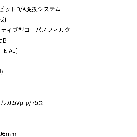
イビットD/A変換システム
成)
クティブ型ローパスフィルタ
dB
EIAJ)
)
.5Vp-p/75Ω
06mm