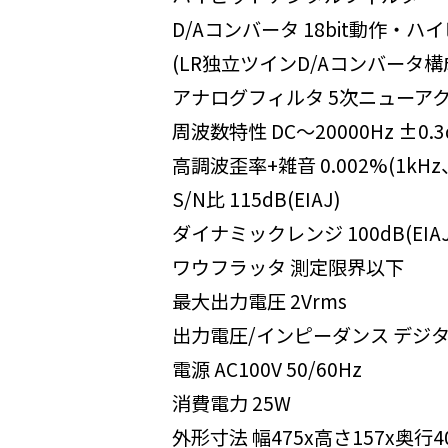
D/Aコンバータ 18bit動作・ハ
(LR独立ツインD/Aコンバータ構
アナログフィルタ 5次ニューア
周波数特性 DC～20000Hz ±0.3
高調波歪率+雑音 0.002%(1kHz、
S/N比 115dB(EIAJ)
ダイナミックレンジ 100dB(EIAJ
ワウフラッタ 測定限界以下
最大出力電圧 2Vrms
出力電圧/インピーダンス デジタル:0
電源 AC100V 50/60Hz
消費電力 25W
外形寸法 幅475x高さ157x奥行4