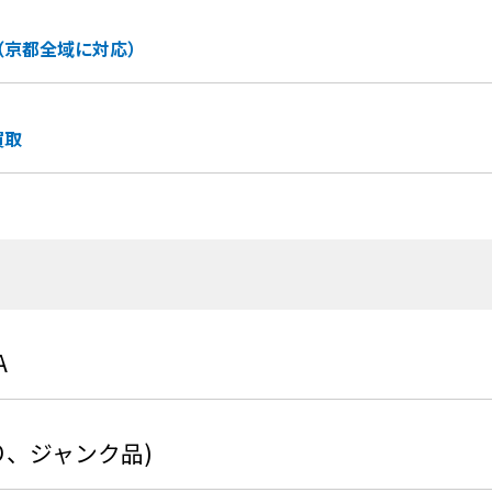
（京都全域に対応）
買取
A
り、ジャンク品)