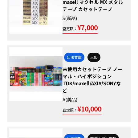
maxell マクセル MX メタル
テープ カセットテープ
S(新品)
¥7,000
査定額：
出張買取
大阪
未使用カセットテープ ノー
マル・ハイポジション
TDK/maxell/AXIA/SONYな
ど
A(美品)
¥10,000
査定額：