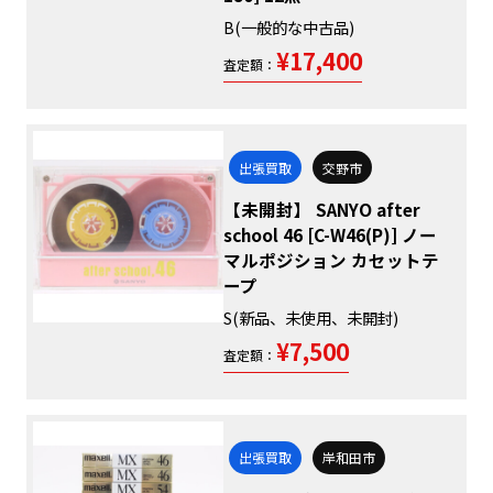
B(一般的な中古品)
¥17,400
査定額：
出張買取
交野市
【未開封】 SANYO after
school 46 [C-W46(P)] ノー
マルポジション カセットテ
ープ
S(新品、未使用、未開封)
¥7,500
査定額：
出張買取
岸和田市