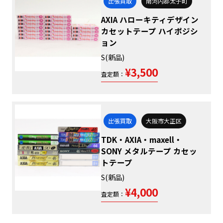
出張買取
南河内郡太子町
AXIA ハローキティデザイン
カセットテープ ハイポジシ
ョン
S(新品)
¥3,500
査定額：
出張買取
大阪市大正区
TDK・AXIA・maxell・
SONY メタルテープ カセッ
トテープ
S(新品)
¥4,000
査定額：