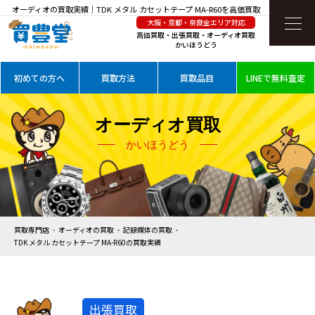
オーディオの買取実績｜TDK メタル カセットテープ MA-R60を高価買取
大阪・京都・奈良全エリア対応
高価買取・出張買取・オーディオ買取
かいほうどう
初めての方へ
買取方法
買取品目
LINEで無料査定
オーディオ買取
かいほうどう
買取専門店
オーディオの買取
記録媒体の買取
TDK メタル カセットテープ MA-R60の買取実績
出張買取