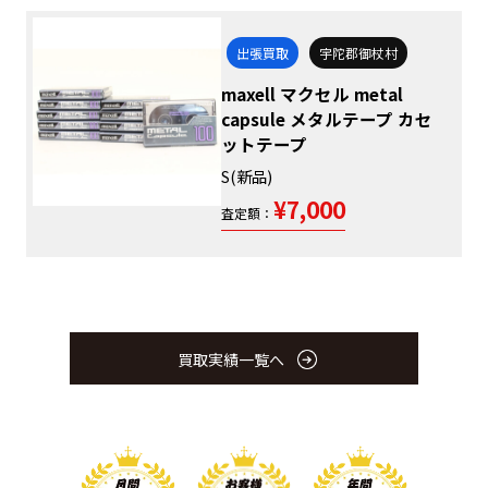
出張買取
宇陀郡御杖村
maxell マクセル metal
capsule メタルテープ カセ
ットテープ
S(新品)
¥7,000
査定額：
買取実績一覧へ