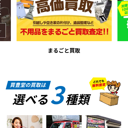
まるごと買取
3
買豊堂の買取は
選べる
種類