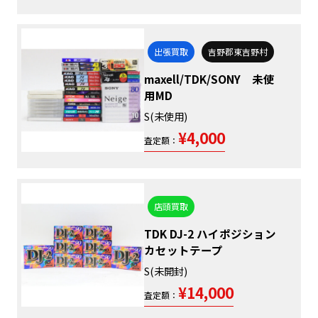
出張買取
吉野郡東吉野村
maxell/TDK/SONY 未使
用MD
S(未使用)
¥4,000
査定額：
店頭買取
TDK DJ-2 ハイポジション
カセットテープ
S(未開封)
¥14,000
査定額：