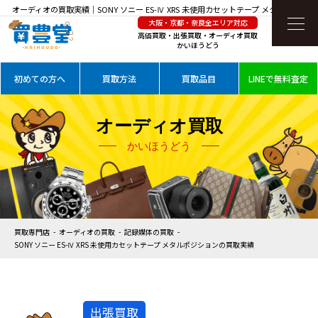
オーディオの買取実績｜SONY ソニー ES-Ⅳ XRS 未使用カセットテープ メタルポジショ
大阪・京都・奈良全エリア対応
ンを高価買取
高価買取・出張買取・オーディオ買取
かいほうどう
初めての方へ
買取方法
買取品目
LINEで無料査定
オーディオ買取
かいほうどう
買取専門店
オーディオの買取
記録媒体の買取
SONY ソニー ES-Ⅳ XRS 未使用カセットテープ メタルポジションの買取実績
出張買取