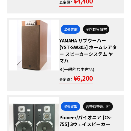
¥4,400
査定額：
出張買取
宇陀郡曽爾村
YAMAHA サブウーハー
[YST-SW305] ホームシアタ
ー スピーカーシステム ヤ
マハ
B(一般的な中古品)
¥6,200
査定額：
出張買取
吉野郡野迫川村
Pioneer/パイオニア [CS-
755] 3ウェイスピーカー