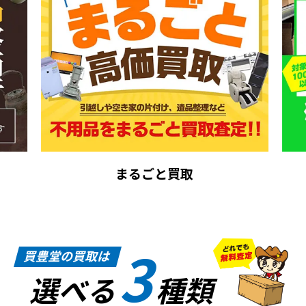
まるごと買取
3
買豊堂の買取は
選べる
種類