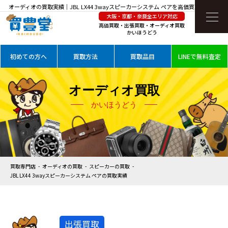
オーディオの買取実績｜JBL LX44 3wayスピーカーシステム ペアを高価買取
大阪・京都・奈良全エリア対応
高価買取・出張買取・オーディオ買取
かいほうどう
初めての方へ
買取方法
買取品目
LINEで無料査定
オーディオ買取
かいほうどう
買取専門店
オーディオの買取
スピーカーの買取
JBL LX44 3wayスピーカーシステム ペアの買取実績
出張買取