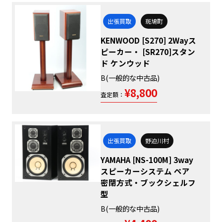
出張買取
斑鳩町
KENWOOD [S270] 2Wayス
ピーカー・ [SR270]スタン
ド ケンウッド
B(一般的な中古品)
¥8,800
査定額：
出張買取
野迫川村
YAMAHA [NS-100M] 3way
スピーカーシステム ペア
密閉方式・ブックシェルフ
型
B(一般的な中古品)