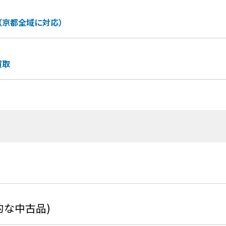
（京都全域に対応）
買取
的な中古品)