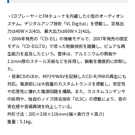
・CDプレーヤーとFMチューナを内蔵した小型のオーディオシ
ステム。デジタルアンプ技術「VL Digital」を搭載し、定格出
力は40W×2(4Ω)、最大出力は60W×2(4Ω)。
・2006年発売の「CD-D1」の後継モデルで、2007年発売の限定
モデル「CD-D1LTD」で培った制振技術を踏襲し、ピュアな再
生能力を追及したという。筐体は、アルミニウムの側板や
1.2mm厚のスチール天板などを採用し、振動を徹底的に抑制し
た。
・音楽CDのほか、MP3やWAVを記録したCD-R/RWの再生にも
対応。電源部には大容量のカスタムトランスを搭載し、安定性
や応答性に優れた電源回路を構築。また、カスタムコンデンサ
の採用や、独自のノイズ除去技術「VLSC」の搭載により、音の
実在感や音場再現を向上している。
外形寸法：205×338×116mm(幅×奥行き×高さ)
重量：5.1kg。