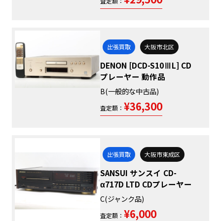
査定額：
出張買取
大阪市北区
DENON [DCD-S10ⅢL] CD
プレーヤー 動作品
B(一般的な中古品)
¥36,300
査定額：
出張買取
大阪市東成区
SANSUI サンスイ CD-
α717D LTD CDプレーヤー
C(ジャンク品)
¥6,000
査定額：