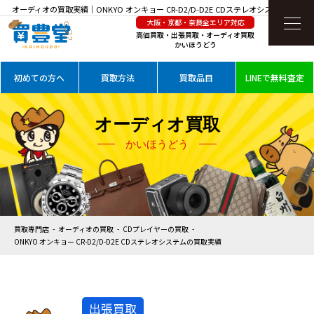
オーディオの買取実績｜ONKYO オンキョー CR-D2/D-D2E CDステレオシステムを高価
大阪・京都・奈良全エリア対応
買取
高価買取・出張買取・オーディオ買取
かいほうどう
初めての方へ
買取方法
買取品目
LINEで無料査定
オーディオ買取
かいほうどう
買取専門店
オーディオの買取
CDプレイヤーの買取
ONKYO オンキョー CR-D2/D-D2E CDステレオシステムの買取実績
出張買取