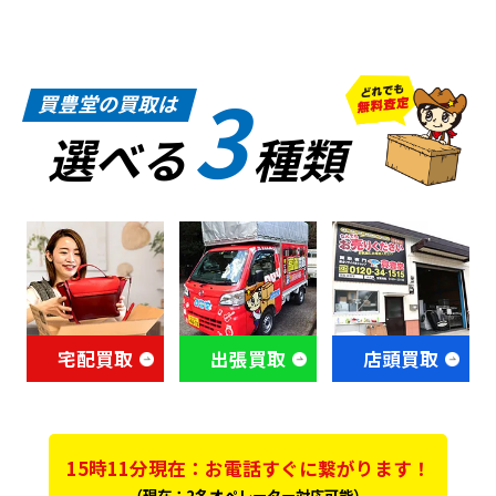
3
買豊堂の買取は
選べる
種類
宅配買取
出張買取
店頭買取
15時11分現在：お電話すぐに繋がります！
（現在：2名オペレーター対応可能）