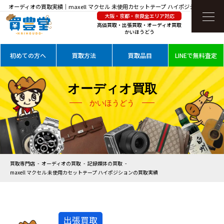
オーディオの買取実績｜maxell マクセル 未使用カセットテープ ハイポジションを高価
大阪・京都・奈良全エリア対応
買取
高価買取・出張買取・オーディオ買取
かいほうどう
初めての方へ
買取方法
買取品目
LINEで無料査定
オーディオ買取
かいほうどう
買取専門店
オーディオの買取
記録媒体の買取
maxell マクセル 未使用カセットテープ ハイポジションの買取実績
出張買取