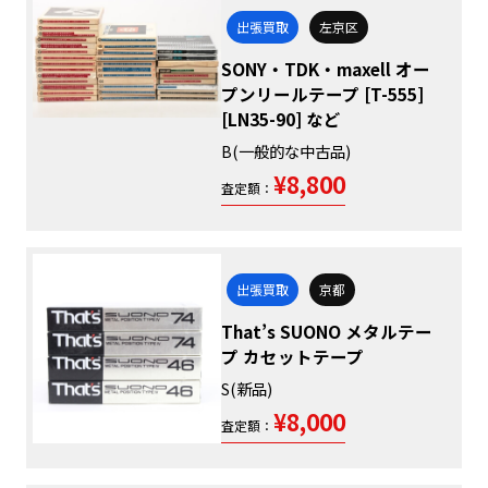
出張買取
左京区
SONY・TDK・maxell オー
プンリールテープ [T-555]
[LN35-90] など
B(一般的な中古品)
¥8,800
査定額：
出張買取
京都
That’s SUONO メタルテー
プ カセットテープ
S(新品)
¥8,000
査定額：