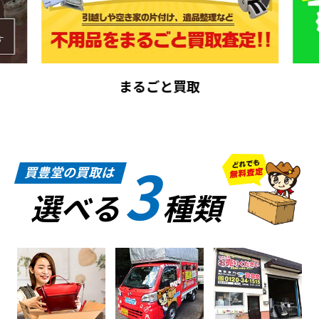
まるごと買取
3
買豊堂の買取は
選べる
種類