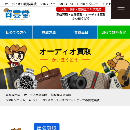
オーディオの買取実績｜SONY ソニー METAL SELECT90 メタルテープ カセットテープ
大阪・京都・奈良全エリア対応
を高価買取
高価買取・出張買取・オーディオ買取
かいほうどう
初めての方へ
買取方法
買取品目
LINEで無料査定
オーディオ買取
かいほうどう
買取専門店
オーディオの買取
記録媒体の買取
SONY ソニー METAL SELECT90 メタルテープ カセットテープの買取実績
出張買取