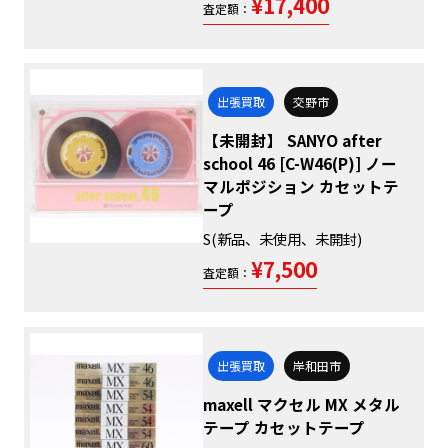
¥17,400
査定額：
出張買取
交野市
【未開封】 SANYO after
school 46 [C-W46(P)] ノー
マルポジション カセットテ
ープ
S(新品、未使用、未開封)
¥7,500
査定額：
出張買取
岸和田市
maxell マクセル MX メタル
テープ カセットテープ