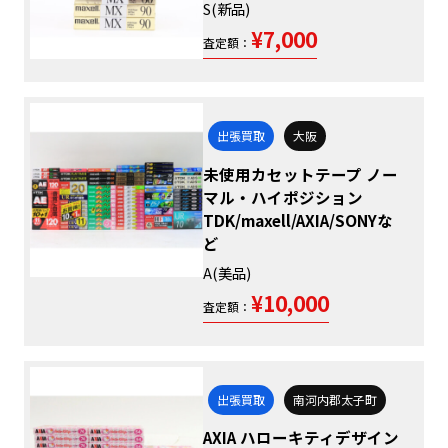
S(新品)
¥7,000
査定額：
出張買取
大阪
未使用カセットテープ ノー
マル・ハイポジション
TDK/maxell/AXIA/SONYな
ど
A(美品)
¥10,000
査定額：
出張買取
南河内郡太子町
AXIA ハローキティデザイン