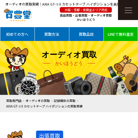
オーディオの買取実績｜AXIA GT-ⅡX カセットテープ ハイポジションを高価買取
大阪・京都・奈良全エリア対応
高価買取・出張買取・オーディオ買取
かいほうどう
初めての方へ
買取方法
買取品目
LINEで無料査定
オーディオ買取
かいほうどう
買取専門店
オーディオの買取
記録媒体の買取
AXIA GT-ⅡX カセットテープ ハイポジションの買取実績
出張買取