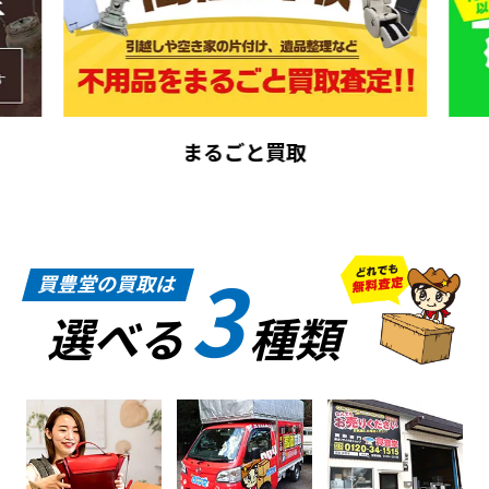
まるごと買取
3
買豊堂の買取は
選べる
種類