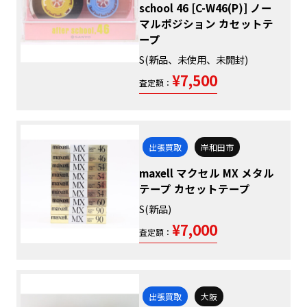
school 46 [C-W46(P)] ノー
マルポジション カセットテ
ープ
S(新品、未使用、未開封)
¥7,500
査定額：
出張買取
岸和田市
maxell マクセル MX メタル
テープ カセットテープ
S(新品)
¥7,000
査定額：
出張買取
大阪