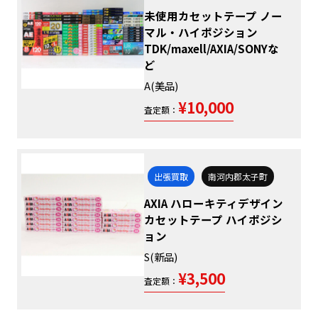
未使用カセットテープ ノー
マル・ハイポジション
TDK/maxell/AXIA/SONYな
ど
A(美品)
¥10,000
査定額：
出張買取
南河内郡太子町
AXIA ハローキティデザイン
カセットテープ ハイポジシ
ョン
S(新品)
¥3,500
査定額：