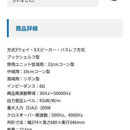
商品詳細
方式3ウェイ・3スピーカー・バスレフ方式
ブックシェルフ型
使用ユニット低域用：32cmコーン型
中域用：10cmコーン型
高域用：リボン型
インピーダンス：6Ω
再生周波数帯域：30Hz～50000Hz
出力音圧レベル：92dB/W/m
最大入力（EIAJ）200W
クロスオーバー周波数：500Hz、4000Hz
外形寸法：幅374×高さ680×奥行346mm
重量：27.5kg