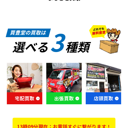
3
買豊堂の買取は
選べる
種類
宅配買取
出張買取
店頭買取
13時09分現在：お電話すぐに繋がります！