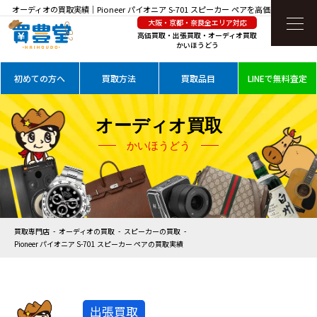
オーディオの買取実績｜Pioneer パイオニア S-701 スピーカー ペアを高価買取
大阪・京都・奈良全エリア対応
高価買取・出張買取・オーディオ買取
かいほうどう
初めての方へ
買取方法
買取品目
LINEで無料査定
オーディオ買取
かいほうどう
買取専門店
オーディオの買取
スピーカーの買取
Pioneer パイオニア S-701 スピーカー ペアの買取実績
出張買取