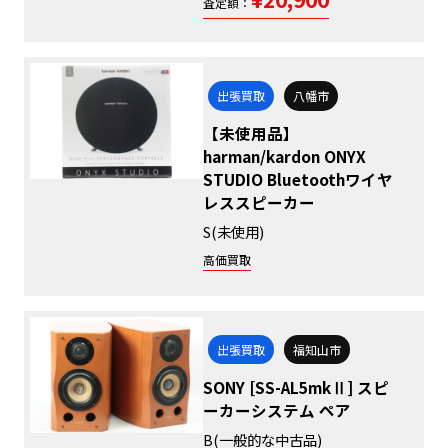
査定額：
出張買取
八幡市
【未使用品】
harman/kardon ONYX
STUDIO Bluetoothワイヤ
レススピーカー
S(未使用)
高価買取
出張買取
福知山市
SONY [SS-AL5mkⅡ] スピ
ーカーシステム ペア
B(一般的な中古品)