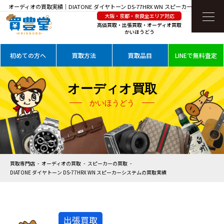
オーディオの買取実績｜DIATONE ダイヤトーン DS-77HRX WN スピーカーシステムを
大阪・京都・奈良全エリア対応
高価買取
高価買取・出張買取・オーディオ買取
かいほうどう
初めての方へ
買取方法
買取品目
LINEで無料査定
オーディオ買取
かいほうどう
買取専門店
オーディオの買取
スピーカーの買取
DIATONE ダイヤトーン DS-77HRX WN スピーカーシステムの買取実績
出張買取