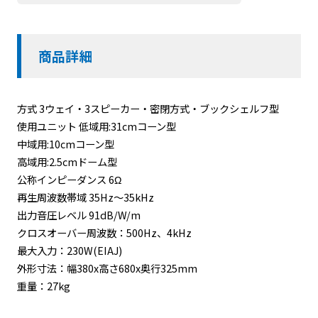
商品詳細
方式 3ウェイ・3スピーカー・密閉方式・ブックシェルフ型
使用ユニット 低域用:31cmコーン型
中域用:10cmコーン型
高域用:2.5cmドーム型
公称インピーダンス 6Ω
再生周波数帯域 35Hz～35kHz
出力音圧レベル 91dB/W/m
クロスオーバー周波数：500Hz、4kHz
最大入力：230W(EIAJ)
外形寸法：幅380x高さ680x奥行325mm
重量：27kg