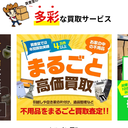
多
彩
な買取サービス