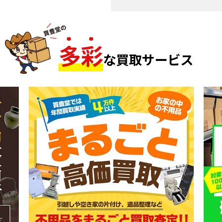
多
彩
な買取サービス