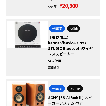
¥20,900
査定額：
出張買取
八幡市
【未使用品】
harman/kardon ONYX
STUDIO Bluetoothワイヤ
レススピーカー
S(未使用)
高価買取
出張買取
福知山市
SONY [SS-AL5mkⅡ] スピ
ーカーシステム ペア