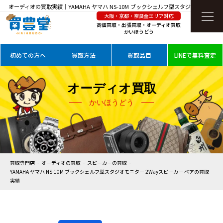
オーディオの買取実績｜YAMAHA ヤマハ NS-10M ブックシェルフ型スタジオモニター
大阪・京都・奈良全エリア対応
2Wayスピーカー ペアを高価買取
高価買取・出張買取・オーディオ買取
かいほうどう
初めての方へ
買取方法
買取品目
LINEで無料査定
オーディオ買取
かいほうどう
買取専門店
オーディオの買取
スピーカーの買取
YAMAHA ヤマハ NS-10M ブックシェルフ型スタジオモニター 2Wayスピーカー ペアの買取
実績