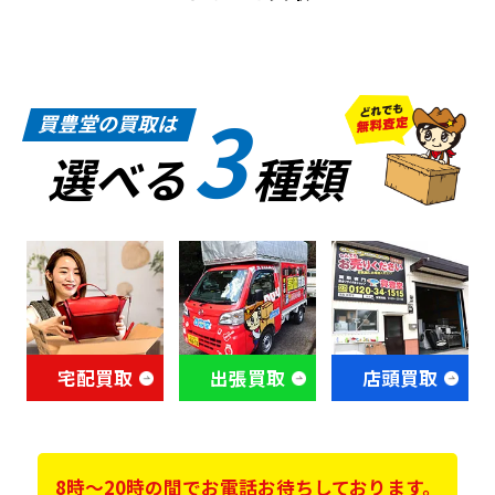
3
買豊堂の買取は
選べる
種類
宅配買取
出張買取
店頭買取
8時～20時の間でお電話お待ちしております。