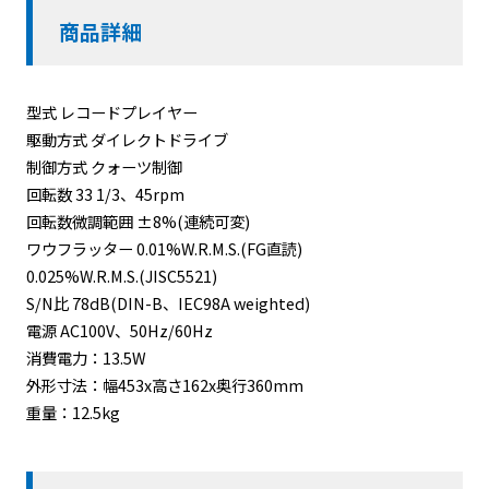
商品詳細
型式 レコードプレイヤー
駆動方式 ダイレクトドライブ
制御方式 クォーツ制御
回転数 33 1/3、45rpm
回転数微調範囲 ±8%(連続可変)
ワウフラッター 0.01%W.R.M.S.(FG直読)
0.025%W.R.M.S.(JISC5521)
S/N比 78dB(DIN-B、IEC98A weighted)
電源 AC100V、50Hz/60Hz
消費電力：13.5W
外形寸法：幅453x高さ162x奥行360mm
重量：12.5kg