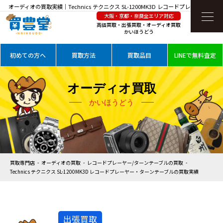
オーディオの買取実績｜Technics テクニクス SL-1200MK3D レコードプレーヤー・ター
大阪・京都・奈良全エリア対応
ンテーブルを高価買取
高価買取・出張買取・オーディオ買取
かいほうどう
初めての方へ
買取方法
買取品目
LINEで無料査定
オーディオ買取
かいほうどう
買取専門店
オーディオの買取
レコードプレーヤー/ターンテーブルの買取
Technics テクニクス SL-1200MK3D レコードプレーヤー・ターンテーブルの買取実績
出張買取