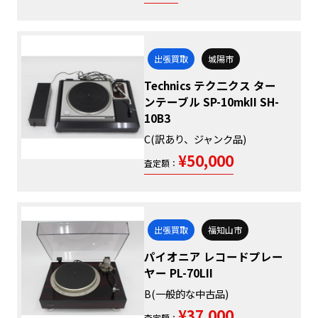
出張買取
城陽市
Technics テク二クス ター
ンテーブル SP-10mkII SH-
10B3
C(訳あり、ジャンク品)
¥50,000
査定額：
出張買取
福知山市
パイオニア レコードプレー
ヤー PL-70LII
B(一般的な中古品)
¥37,000
査定額：