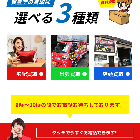
3
買豊堂の買取は
選べる
種類
宅配買取
出張買取
店頭買取
8時～20時の間でお電話お待ちしております。