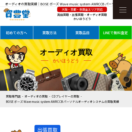
オーディオの買取実績｜BOSE ボーズ Wave music system AWRCCB パーソナルオーデ
大阪・京都・奈良全エリア対応
ィオシステムを高価買取
高価買取・出張買取・オーディオ買取
かいほうどう
初めての方へ
買取方法
買取品目
LINEで無料査定
オーディオ買取
かいほうどう
買取専門店
オーディオの買取
CDプレイヤーの買取
BOSE ボーズ Wave music system AWRCCB パーソナルオーディオシステムの買取実績
出張買取