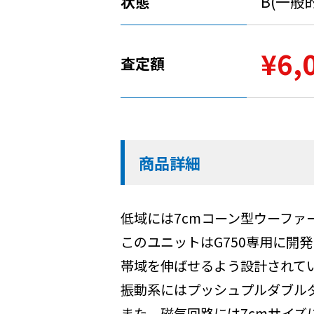
状態
B(一般
¥6,
査定額
商品詳細
低域には7cmコーン型ウーファ
このユニットはG750専用に開
帯域を伸ばせるよう設計されて
振動系にはプッシュプルダブル
また、磁気回路には7cmサイ