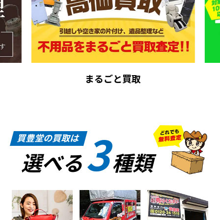
まるごと買取
3
買豊堂の買取は
選べる
種類