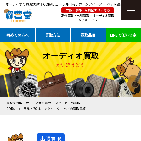
オーディオの買取実績｜CORAL コーラル H-70 ホーンツイーター ペアを高価買取
大阪・京都・奈良全エリア対応
高価買取・出張買取・オーディオ買取
かいほうどう
初めての方へ
買取方法
買取品目
LINEで無料査定
オーディオ買取
かいほうどう
買取専門店
オーディオの買取
スピーカーの買取
CORAL コーラル H-70 ホーンツイーター ペアの買取実績
出張買取