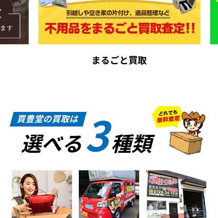
まるごと買取
3
買豊堂の買取は
選べる
種類