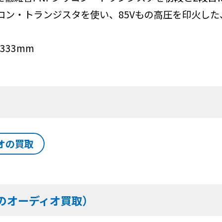
コン・トランジスタを使い、85Vもの高圧を印火した、
333mm
オの買取
のオーディオ買取）