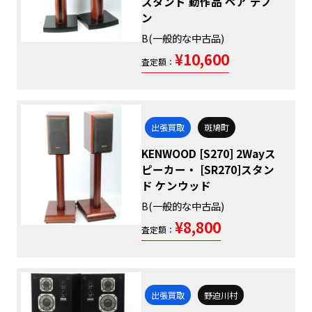
スタンド 動作品 ペア デノ
ン
B(一般的な中古品)
¥10,600
査定額：
出張買取
斑鳩町
KENWOOD [S270] 2Wayス
ピーカー・ [SR270]スタン
ド ケンウッド
B(一般的な中古品)
¥8,800
査定額：
出張買取
野迫川村