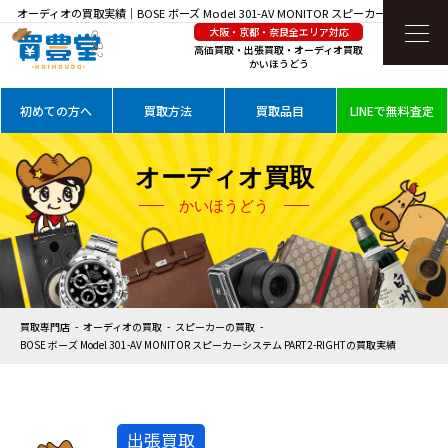
オーディオの買取実績｜BOSE ボーズ Model 301-AV MONITOR スピーカーシステム
大阪・京都・奈良全エリア対応
PART2-RIGHTを高価買取
高価買取・出張買取・オーディオ買取
かいほうどう
初めての方へ
買取方法
買取品目
LINEで無料査定
オーディオ買取
かいほうどう
買取専門店
オーディオの買取
スピーカーの買取
BOSE ボーズ Model 301-AV MONITOR スピーカーシステム PART2-RIGHTの買取実績
出張買取