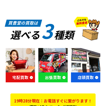
3
買豊堂の買取は
選べる
種類
宅配買取
出張買取
店頭買取
19時28分現在：お電話すぐに繋がります！