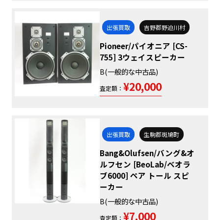
出張買取
吉野郡野迫川村
Pioneer/パイオニア [CS-
755] 3ウェイスピーカー
B(一般的な中古品)
¥20,000
査定額：
出張買取
生駒郡斑鳩町
Bang&Olufsen/バング&オ
ルフセン [BeoLab/ベオラ
ブ6000] ペア トール スピ
ーカー
B(一般的な中古品)
¥7,000
査定額：