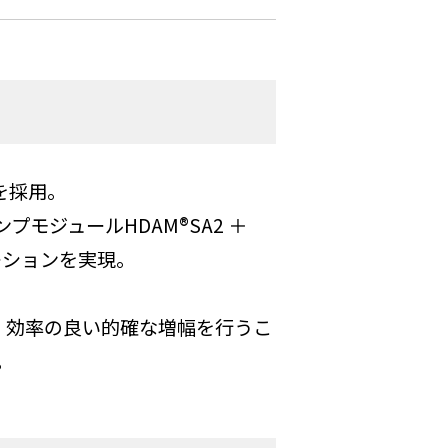
を採用。
ジュールHDAM®SA2 ＋
ーションを実現。
。効率の良い的確な増幅を行うこ
。