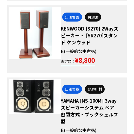
出張買取
斑鳩町
KENWOOD [S270] 2Wayス
ピーカー・ [SR270]スタン
ド ケンウッド
B(一般的な中古品)
¥8,800
査定額：
出張買取
野迫川村
YAMAHA [NS-100M] 3way
スピーカーシステム ペア
密閉方式・ブックシェルフ
型
B(一般的な中古品)