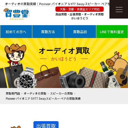
オーディオの買取実績｜Pioneer パイオニア S-Y77 3wayスピーカー ペアを高価買取
大阪・京都・奈良全エリア対応
高価買取・出張買取・オーディオ買取
かいほうどう
初めての方へ
買取方法
買取品目
LINEで無料査定
オーディオ買取
かいほうどう
買取専門店
オーディオの買取
スピーカーの買取
Pioneer パイオニア S-Y77 3wayスピーカー ペアの買取実績
出張買取