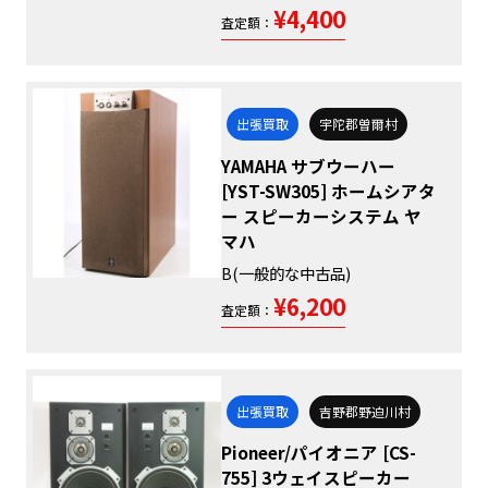
¥4,400
査定額：
出張買取
宇陀郡曽爾村
YAMAHA サブウーハー
[YST-SW305] ホームシアタ
ー スピーカーシステム ヤ
マハ
B(一般的な中古品)
¥6,200
査定額：
出張買取
吉野郡野迫川村
Pioneer/パイオニア [CS-
755] 3ウェイスピーカー