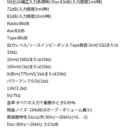
SN比(A補正入力負荷時) Disc:63dB(入力感度1mV時)
72dB(入力感度3mV時)
82dB(入力感度10mV時)
Radio:86dB
Aux:82dB
Tape:86dB
出力レベル/ソースインピーダンス Tape録音:3mV/32Ωまたは
33kΩ
10mV/100Ωまたは33kΩ
100mV/1kΩまたは33kΩ
0dBm(775mV)/1kΩまたは33kΩ
パワーアンプ:0.5V/1kΩ
1.6V/3.2kΩ
5V/75Ω
歪率 すべての入力で最悪のとき0.05%
残留ノイズ -104dB(Aカーブ・ボリューム最小)
周波数特性 Disc以外:30Hz～20kHz(+0、-1)
Disc:30Hz～20kHz ±0.5dB