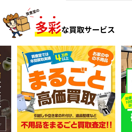
多
彩
な買取サービス