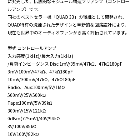
に発売した、伝説的なモジュール構造プリアンプ（コントロー
ルアンプ）です。
同社のベストセラー機「QUAD 33」の後継として開発され、
QUAD特有の洗練されたデザインと革新的な回路設計により、
現在も世界中のオーディオファンから高く評価されています。
型式 コントロールアンプ
入力感度(1kHz)/最大入力(1kHz)
/負荷インピーダンス Disc:1mV/35mV/47kΩ、47kΩ180pF
3mV/100mV/47kΩ、47kΩ180pF
10mV/300mV/47kΩ、47kΩ180pF
Radio、Aux:100mV/5V/1MΩ
500mV/25V/500kΩ
Tape:100mV/5V/39kΩ
300mV/15V/121kΩ
0dBm(775mV)/40V/94kΩ
3V/100V/85kΩ
10V/100V/82kΩ