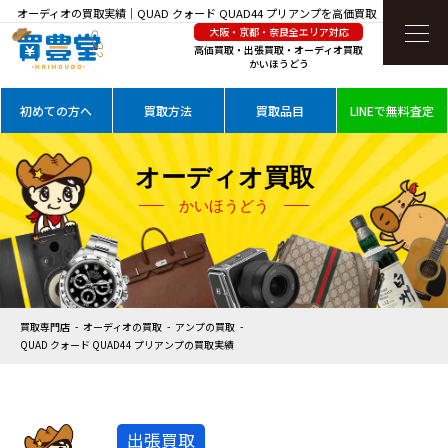
オーディオの買取実績｜QUAD クォード QUAD44 プリアンプを高価買取
大阪・京都・奈良全エリア対応
高価買取・出張買取・オーディオ買取
かいほうどう
初めての方へ
買取方法
買取品目
LINEで無料査定
オーディオ買取
かいほうどう
買取専門店
オーディオの買取
アンプの買取
QUAD クォード QUAD44 プリアンプの買取実績
出張買取