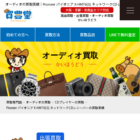
オーディオの買取実績｜Pioneer パイオニア X-HM76(S) ネットワークCDレシーバーを
大阪・京都・奈良全エリア対応
高価買取
高価買取・出張買取・オーディオ買取
かいほうどう
初めての方へ
買取方法
買取品目
LINEで無料査定
オーディオ買取
かいほうどう
買取専門店
オーディオの買取
CDプレイヤーの買取
Pioneer パイオニア X-HM76(S) ネットワークCDレシーバーの買取実績
出張買取