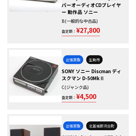
パーオーディオCDプレイヤ
ー 動作品 ソニー
B(一般的な中古品)
¥27,800
査定額：
出張買取
生駒市
SONY ソニー Discman ディ
スクマン D-50MkⅡ
C(ジャンク品)
¥4,500
査定額：
出張買取
北葛城郡河合町