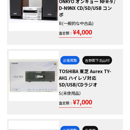
ONKYO オンキョー NFR-9 /
D-N9NX CD/SD/USB コン
ポ
B(一般的な中古品)
¥4,000
査定額：
出張買取
吉野郡下北山村
TOSHIBA 東芝 Aurex TY-
AH1 ハイレゾ対応
SD/USB/CDラジオ
S(未使用品）
¥7,000
査定額：