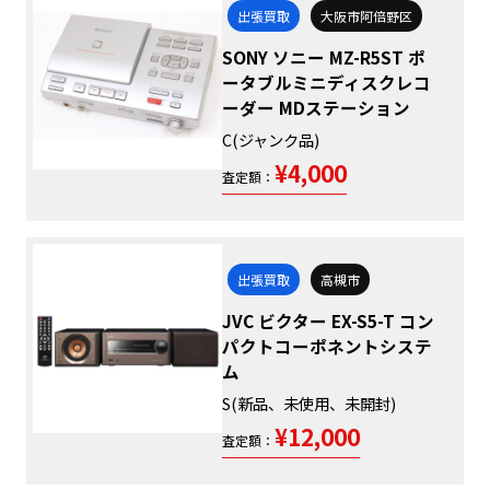
出張買取
大阪市阿倍野区
SONY ソニー MZ-R5ST ポ
ータブルミニディスクレコ
ーダー MDステーション
C(ジャンク品)
¥4,000
査定額：
出張買取
高槻市
JVC ビクター EX-S5-T コン
パクトコーポネントシステ
ム
S(新品、未使用、未開封)
¥12,000
査定額：