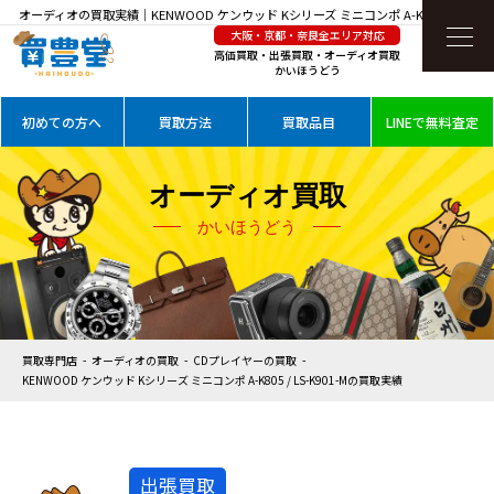
オーディオの買取実績｜KENWOOD ケンウッド Kシリーズ ミニコンポ A-K805 / LS-
大阪・京都・奈良全エリア対応
K901-Mを高価買取
高価買取・出張買取・オーディオ買取
かいほうどう
初めての方へ
買取方法
買取品目
LINEで無料査定
オーディオ買取
かいほうどう
買取専門店
オーディオの買取
CDプレイヤーの買取
KENWOOD ケンウッド Kシリーズ ミニコンポ A-K805 / LS-K901-Mの買取実績
出張買取