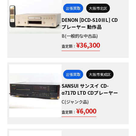
出張買取
大阪市北区
DENON [DCD-S10ⅢL] CD
プレーヤー 動作品
B(一般的な中古品)
¥36,300
査定額：
出張買取
大阪市東成区
SANSUI サンスイ CD-
α717D LTD CDプレーヤー
C(ジャンク品)
¥6,000
査定額：