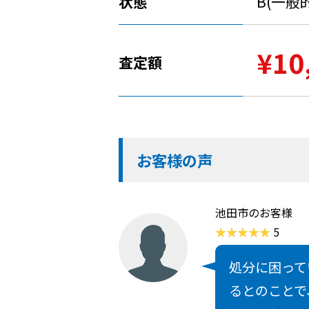
状態
B(一般
¥10
査定額
お客様の声
池田市のお客様
5
処分に困って
るとのことで