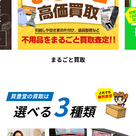
まるごと買取
3
買豊堂の買取は
選べる
種類