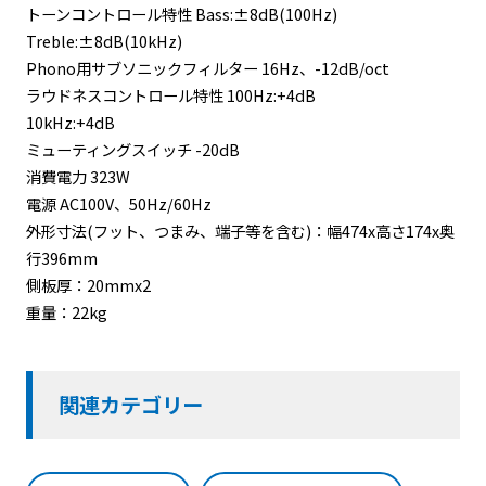
トーンコントロール特性 Bass:±8dB(100Hz)
Treble:±8dB(10kHz)
Phono用サブソニックフィルター 16Hz、-12dB/oct
ラウドネスコントロール特性 100Hz:+4dB
10kHz:+4dB
ミューティングスイッチ -20dB
消費電力 323W
電源 AC100V、50Hz/60Hz
外形寸法(フット、つまみ、端子等を含む)：幅474x高さ174x奥
行396mm
側板厚：20mmx2
重量：22kg
関連カテゴリー