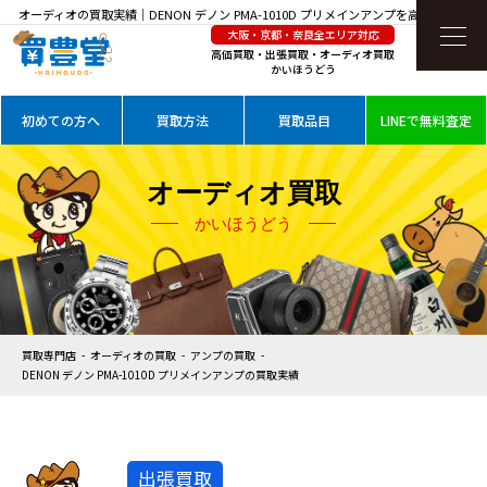
オーディオの買取実績｜DENON デノン PMA-1010D プリメインアンプを高価買取
大阪・京都・奈良全エリア対応
高価買取・出張買取・オーディオ買取
かいほうどう
初めての方へ
買取方法
買取品目
LINEで無料査定
オーディオ買取
かいほうどう
買取専門店
オーディオの買取
アンプの買取
DENON デノン PMA-1010D プリメインアンプの買取実績
出張買取