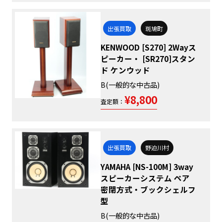
出張買取
斑鳩町
KENWOOD [S270] 2Wayス
ピーカー・ [SR270]スタン
ド ケンウッド
B(一般的な中古品)
¥8,800
査定額：
出張買取
野迫川村
YAMAHA [NS-100M] 3way
スピーカーシステム ペア
密閉方式・ブックシェルフ
型
B(一般的な中古品)