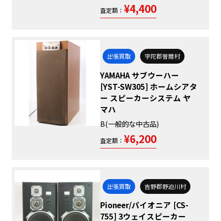
¥4,400
査定額：
出張買取
宇陀郡曽爾村
YAMAHA サブウーハー
[YST-SW305] ホームシアタ
ー スピーカーシステム ヤ
マハ
B(一般的な中古品)
¥6,200
査定額：
出張買取
吉野郡野迫川村
Pioneer/パイオニア [CS-
755] 3ウェイスピーカー