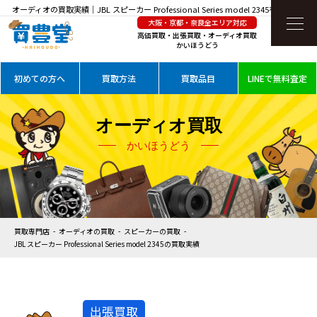
オーディオの買取実績｜JBL スピーカー Professional Series model 2345を高価買取
大阪・京都・奈良全エリア対応
高価買取・出張買取・オーディオ買取
かいほうどう
初めての方へ
買取方法
買取品目
LINEで無料査定
オーディオ買取
かいほうどう
買取専門店
オーディオの買取
スピーカーの買取
JBL スピーカー Professional Series model 2345の買取実績
出張買取