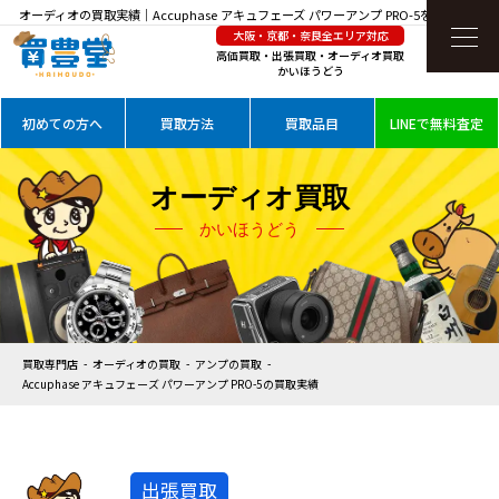
オーディオの買取実績｜Accuphase アキュフェーズ パワーアンプ PRO-5を高価買取
大阪・京都・奈良全エリア対応
高価買取・出張買取・オーディオ買取
かいほうどう
初めての方へ
買取方法
買取品目
LINEで無料査定
オーディオ買取
かいほうどう
買取専門店
オーディオの買取
アンプの買取
Accuphase アキュフェーズ パワーアンプ PRO-5の買取実績
出張買取