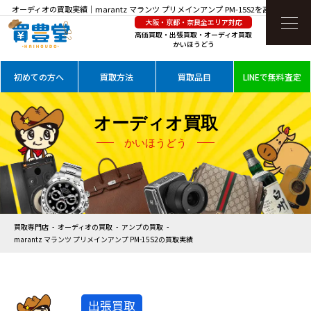
オーディオの買取実績｜marantz マランツ プリメインアンプ PM-15S2を高価買取
大阪・京都・奈良全エリア対応
高価買取・出張買取・オーディオ買取
かいほうどう
初めての方へ
買取方法
買取品目
LINEで無料査定
オーディオ買取
かいほうどう
買取専門店
オーディオの買取
アンプの買取
marantz マランツ プリメインアンプ PM-15S2の買取実績
出張買取