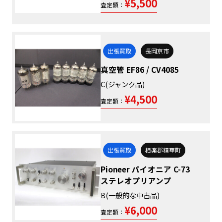
¥5,500
査定額：
出張買取
長岡京市
真空管 EF86 / CV4085
C(ジャンク品)
¥4,500
査定額：
出張買取
相楽郡精華町
Pioneer パイオニア C-73
ステレオプリアンプ
B(一般的な中古品)
¥6,000
査定額：