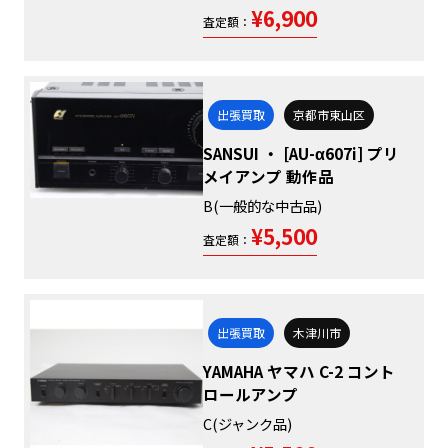
¥6,900
査定額：
出張買取
京都市東山区
SANSUI ・ [AU-α607i] プリ
メイアンプ 動作品
B(一般的な中古品)
¥5,500
査定額：
出張買取
木津川市
YAMAHA ヤマハ C-2 コント
ロールアンプ
C(ジャンク品)