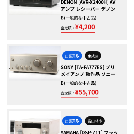
DENON [AVR-X2400H] AV
アンプ レシーバー デノン
B(一般的な中古品)
¥4,200
査定額：
出張買取
東成区
SONY [TA-FA777ES] プリ
メイアンプ 動作品 ソニー
B(一般的な中古品)
¥55,700
査定額：
出張買取
富田林市
YAMAHA [DSP-Z11] フラッ