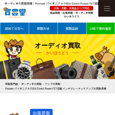
オーディオの買取実績｜Pioneer パイオニア A-70DA Direct Power FET搭載 インテグレ
大阪・京都・奈良全エリア対応
ーテッドアンプを高価買取
高価買取・出張買取・オーディオ買取
かいほうどう
初めての方へ
買取方法
買取品目
LINEで無料査定
オーディオ買取
かいほうどう
買取専門店
オーディオの買取
アンプの買取
Pioneer パイオニア A-70DA Direct Power FET搭載 インテグレーテッドアンプの買取実績
出張買取