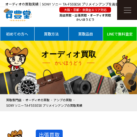
オーディオの買取実績｜SONY ソニー TA-F555ESX プリメインアンプを高価買取
大阪・京都・奈良全エリア対応
高価買取・出張買取・オーディオ買取
かいほうどう
初めての方へ
買取方法
買取品目
LINEで無料査定
オーディオ買取
かいほうどう
買取専門店
オーディオの買取
アンプの買取
SONY ソニー TA-F555ESX プリメインアンプの買取実績
出張買取