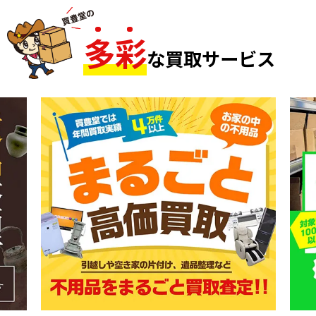
多
彩
な買取サービス