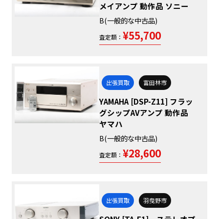
メイアンプ 動作品 ソニー
B(一般的な中古品)
¥55,700
査定額：
出張買取
富田林市
YAMAHA [DSP-Z11] フラッ
グシップAVアンプ 動作品
ヤマハ
B(一般的な中古品)
¥28,600
査定額：
出張買取
羽曳野市
SONY [TA-E1] ステレオプ