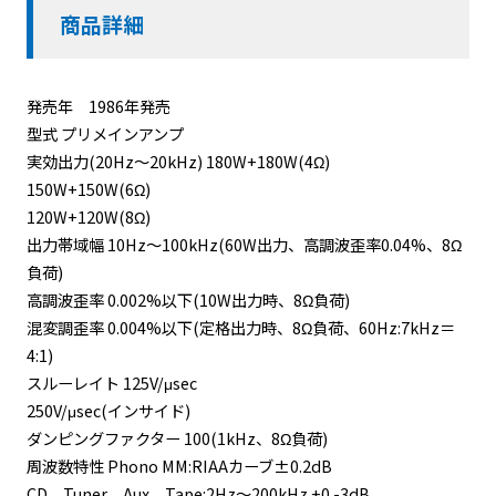
商品詳細
発売年 1986年発売
型式 プリメインアンプ
実効出力(20Hz～20kHz) 180W+180W(4Ω)
150W+150W(6Ω)
120W+120W(8Ω)
出力帯域幅 10Hz～100kHz(60W出力、高調波歪率0.04%、8Ω
負荷)
高調波歪率 0.002%以下(10W出力時、8Ω負荷)
混変調歪率 0.004%以下(定格出力時、8Ω負荷、60Hz:7kHz＝
4:1)
スルーレイト 125V/μsec
250V/μsec(インサイド)
ダンピングファクター 100(1kHz、8Ω負荷)
周波数特性 Phono MM:RIAAカーブ±0.2dB
CD、Tuner、Aux、Tape:2Hz～200kHz +0 -3dB