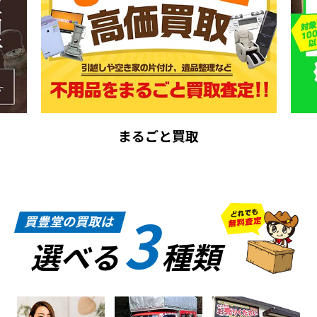
まるごと買取
3
買豊堂の買取は
選べる
種類