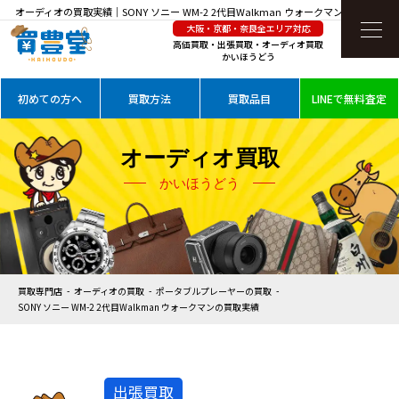
オーディオの買取実績｜SONY ソニー WM-2 2代目Walkman ウォークマンを高価買取
大阪・京都・奈良全エリア対応
高価買取・出張買取・オーディオ買取
かいほうどう
初めての方へ
買取方法
買取品目
LINEで無料査定
オーディオ買取
かいほうどう
買取専門店
オーディオの買取
ポータブルプレーヤーの買取
SONY ソニー WM-2 2代目Walkman ウォークマンの買取実績
出張買取