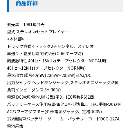
商品詳細
発売年 1981年発売
型式 ステレオカセットプレイヤー
<本体部>
トラック方式 4トラック2チャンネル、ステレオ
早送り・巻戻し時間 約2分(C-60テープ時)
周波数特性 40Hz～15kHz(テープセレクターMETAL時)
40Hz～12kHz(テープセレクターNORM時)
最大出力 総合40mW(20mW+20mW)EIAJ/DC
出力ジャック ヘッドホンジャック(ステレオミニジャック)2個
負荷インピーダンス:8～300Ω
電源 DC3V:乾電池UM-3型(単3、IEC呼称R6)2個
バッテリーケース使用時:乾電池UM-1型(単1、IEC呼称R20)2個
ACパワーアダプター(外部電源ジャック、定格DC3V)
12V自動車バッテリー:ソニーカーバッテリーコードDCC-127A
電池寿命