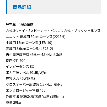
商品詳細
発売年 1980年頃
方式 3ウェイ・3スピーカー・バスレフ方式・ブックシェルフ型
ユニット 低域用:30cmコーン型(2213H)
中域用:13cmコーン型(LE5-10)
高域用:3.6cmコーン型(LE25-2)
再生周波数帯域 45Hz～15kHz ±3dB
指向特性 90゜
インピーダンス 8Ω
出力音圧レベル 91dB/W/m
許容入力 40W(RMS)
クロスオーバー周波数 1.5kHz、6kHz
エンクロージャー容積 40L
外形寸法 幅362x高さ597x奥行298mm
重量 20kg