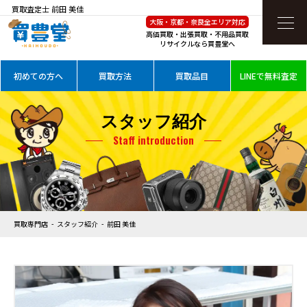
買取査定士 前田 美佳
大阪・京都・奈良全エリア対応
高価買取・出張買取・不用品買取
リサイクルなら買豊堂へ
初めての方へ
買取方法
買取品目
LINEで無料査定
スタッフ紹介
Staff introduction
買取専門店
スタッフ紹介
前田 美佳