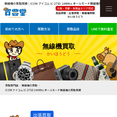
無線機の買取実績｜ICOM アイコム IC-275D 144Mhz オールモード無線機を高価買取
大阪・京都・奈良全エリア対応
高価買取・出張買取・無線機買取
かいほうどう
初めての方へ
買取方法
買取品目
LINEで無料査定
無線機買取
かいほうどう
買取専門店
無線機の買取
ICOM アイコム IC-275D 144Mhz オールモード無線機の買取実績
出張買取