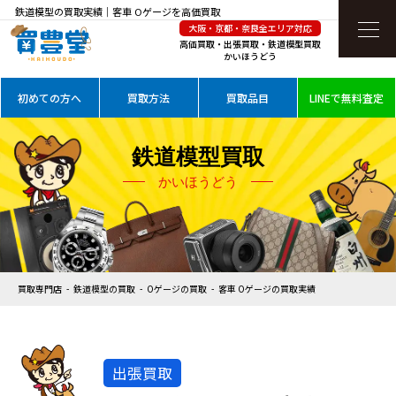
鉄道模型の買取実績｜客車 Oゲージを高価買取
大阪・京都・奈良全エリア対応
高価買取・出張買取・鉄道模型買取
かいほうどう
初めての方へ
買取方法
買取品目
LINEで無料査定
鉄道模型買取
かいほうどう
買取専門店
鉄道模型の買取
Oゲージの買取
客車 Oゲージの買取実績
出張買取