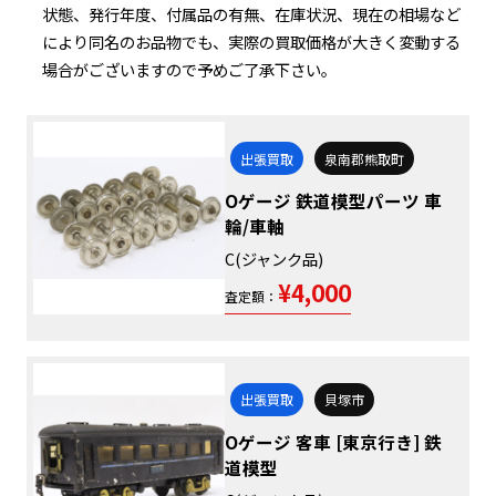
状態、発行年度、付属品の有無、在庫状況、現在の相場など
により同名のお品物でも、実際の買取価格が大きく変動する
場合がございますので予めご了承下さい。
出張買取
泉南郡熊取町
Oゲージ 鉄道模型パーツ 車
輪/車軸
C(ジャンク品)
¥4,000
査定額：
出張買取
貝塚市
Oゲージ 客車 [東京行き] 鉄
道模型