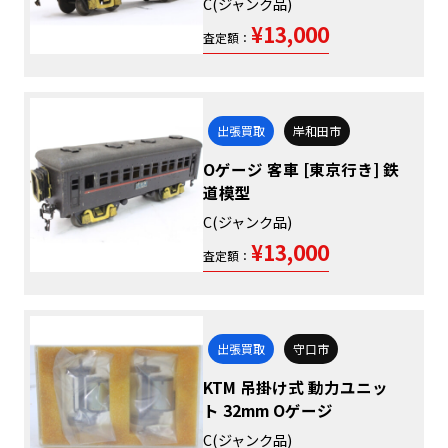
C(ジャンク品)
¥13,000
査定額：
出張買取
岸和田市
Oゲージ 客車 [東京行き] 鉄
道模型
C(ジャンク品)
¥13,000
査定額：
出張買取
守口市
KTM 吊掛け式 動力ユニッ
ト 32mm Oゲージ
C(ジャンク品)