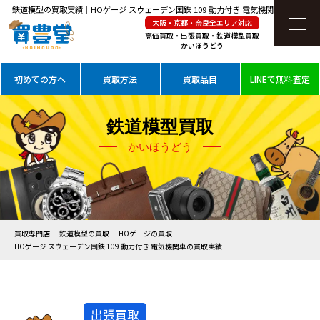
鉄道模型の買取実績｜HOゲージ スウェーデン国鉄 109 動力付き 電気機関車を高価買
大阪・京都・奈良全エリア対応
取
高価買取・出張買取・鉄道模型買取
かいほうどう
初めての方へ
買取方法
買取品目
LINEで無料査定
鉄道模型買取
かいほうどう
買取専門店
鉄道模型の買取
HOゲージの買取
HOゲージ スウェーデン国鉄 109 動力付き 電気機関車の買取実績
出張買取