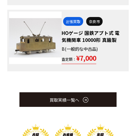
出張買取
奈良市
HOゲージ 国鉄アプト式 電
気機関車 10000形 真鍮製
B(一般的な中古品)
¥7,000
査定額：
買取実績一覧へ