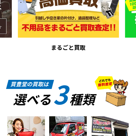
まるごと買取
3
買豊堂の買取は
選べる
種類