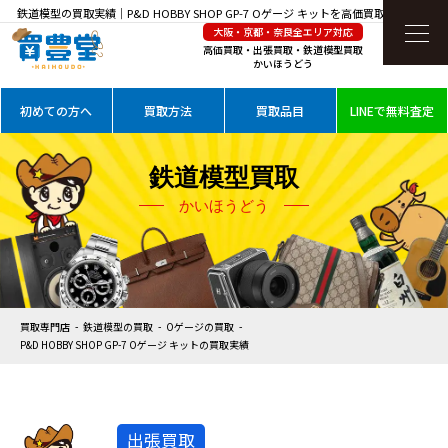
鉄道模型の買取実績｜P&D HOBBY SHOP GP-7 Oゲージ キットを高価買取
大阪・京都・奈良全エリア対応
高価買取・出張買取・鉄道模型買取
かいほうどう
初めての方へ
買取方法
買取品目
LINEで無料査定
鉄道模型買取
かいほうどう
買取専門店
鉄道模型の買取
Oゲージの買取
P&D HOBBY SHOP GP-7 Oゲージ キットの買取実績
出張買取