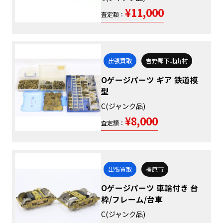
¥11,000
査定額：
出張買取
吉野郡下北山村
Oゲージパーツ ギア 鉄道模
型
C(ジャンク品)
¥8,000
査定額：
出張買取
橿原市
Oゲージパーツ 車輪付き 台
枠/フレーム/台車
C(ジャンク品)