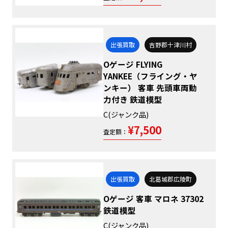
出張買取
吉野郡十津川村
Oゲージ FLYING
YANKEE（フライング・ヤ
ンキー） 客車 先頭車両動
力付き 鉄道模型
C(ジャンク品)
¥7,500
査定額：
出張買取
北葛城郡広陵町
Oゲージ 客車 マロネ 37302
鉄道模型
C(ジャンク品)