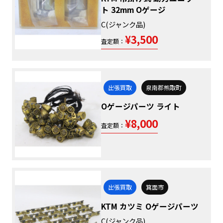
ト 32mm Oゲージ
C(ジャンク品)
¥3,500
査定額：
出張買取
泉南郡熊取町
Oゲージパーツ ライト
¥8,000
査定額：
出張買取
箕面市
KTM カツミ Oゲージパーツ
C(ジャンク品)