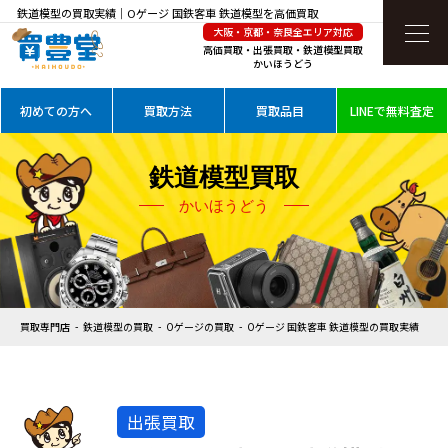
鉄道模型の買取実績｜Oゲージ 国鉄客車 鉄道模型を高価買取
大阪・京都・奈良全エリア対応
高価買取・出張買取・鉄道模型買取
かいほうどう
初めての方へ
買取方法
買取品目
LINEで無料査定
鉄道模型買取
かいほうどう
買取専門店
鉄道模型の買取
Oゲージの買取
Oゲージ 国鉄客車 鉄道模型の買取実績
出張買取