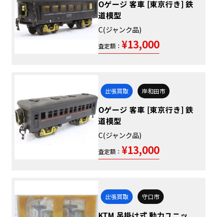
Oゲージ 客車 [東京行き] 鉄
道模型
C(ジャンク品)
¥13,000
査定額：
出張買取
岸和田市
Oゲージ 客車 [東京行き] 鉄
道模型
C(ジャンク品)
¥13,000
査定額：
出張買取
守口市
KTM 吊掛け式 動力ユニッ