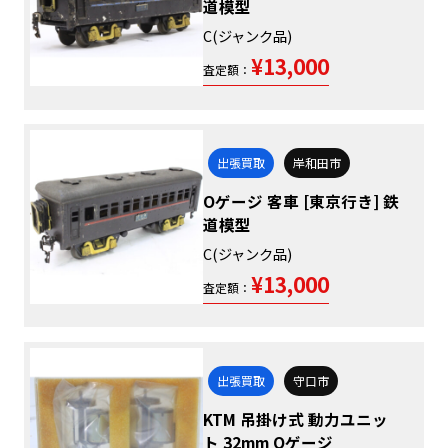
道模型
C(ジャンク品)
¥13,000
査定額：
出張買取
岸和田市
Oゲージ 客車 [東京行き] 鉄
道模型
C(ジャンク品)
¥13,000
査定額：
出張買取
守口市
KTM 吊掛け式 動力ユニッ
ト 32mm Oゲージ