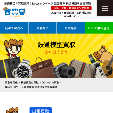
鉄道模型の買取実績｜Bowser Oゲージ 路面電車 鉄道模型を高価買取
大阪・京都・奈良全エリア対応
高価買取・出張買取・鉄道模型買取
かいほうどう
初めての方へ
買取方法
買取品目
LINEで無料査定
鉄道模型買取
かいほうどう
買取専門店
鉄道模型の買取
Oゲージの買取
Bowser Oゲージ 路面電車 鉄道模型の買取実績
出張買取