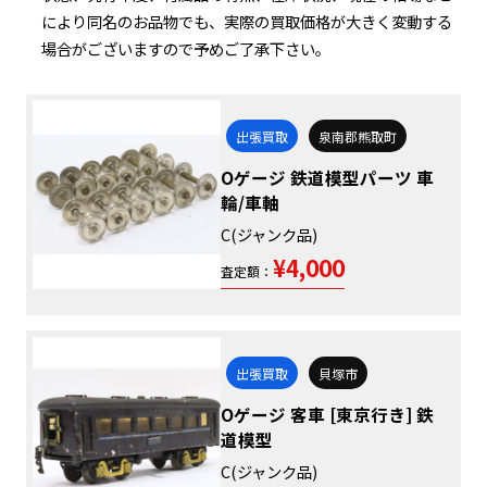
により同名のお品物でも、実際の買取価格が大きく変動する
場合がございますので予めご了承下さい。
出張買取
泉南郡熊取町
Oゲージ 鉄道模型パーツ 車
輪/車軸
C(ジャンク品)
¥4,000
査定額：
出張買取
貝塚市
Oゲージ 客車 [東京行き] 鉄
道模型
C(ジャンク品)