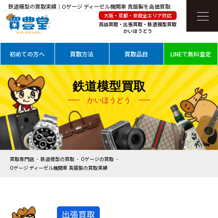
鉄道模型の買取実績｜Oゲージ ディーゼル機関車 真鍮製を高価買取
大阪・京都・奈良全エリア対応
高価買取・出張買取・鉄道模型買取
かいほうどう
初めての方へ
買取方法
買取品目
LINEで無料査定
鉄道模型買取
かいほうどう
買取専門店
鉄道模型の買取
Oゲージの買取
Oゲージ ディーゼル機関車 真鍮製の買取実績
出張買取