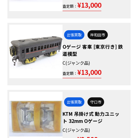
¥13,000
査定額：
出張買取
岸和田市
Oゲージ 客車 [東京行き] 鉄
道模型
C(ジャンク品)
¥13,000
査定額：
出張買取
守口市
KTM 吊掛け式 動力ユニッ
ト 32mm Oゲージ
C(ジャンク品)