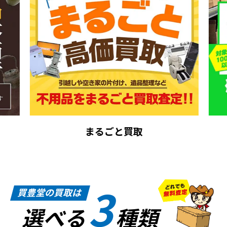
まるごと買取
3
買豊堂の買取は
選べる
種類