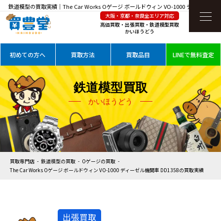
鉄道模型の買取実績｜The Car Works Oゲージ ボールドウィン VO-1000 ディーゼル機
大阪・京都・奈良全エリア対応
関車 DD1358を高価買取
高価買取・出張買取・鉄道模型買取
かいほうどう
初めての方へ
買取方法
買取品目
LINEで無料査定
鉄道模型買取
かいほうどう
買取専門店
鉄道模型の買取
Oゲージの買取
The Car Works Oゲージ ボールドウィン VO-1000 ディーゼル機関車 DD1358の買取実績
出張買取