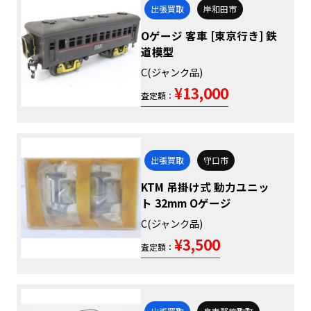
出張買取
岸和田市
Oゲージ 客車 [東京行き] 鉄
道模型
C(ジャンク品)
¥13,000
査定額：
出張買取
守口市
KTM 吊掛け式 動力ユニッ
ト 32mm Oゲージ
C(ジャンク品)
¥3,500
査定額：