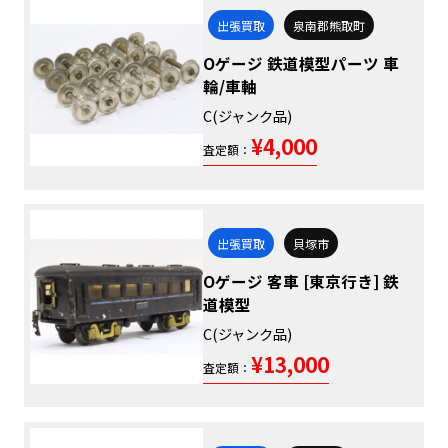
出張買取
泉南郡熊取町
Oゲージ 鉄道模型パーツ 車
輪/車軸
C(ジャンク品)
¥4,000
査定額：
出張買取
貝塚市
Oゲージ 客車 [東京行き] 鉄
道模型
C(ジャンク品)
¥13,000
査定額：