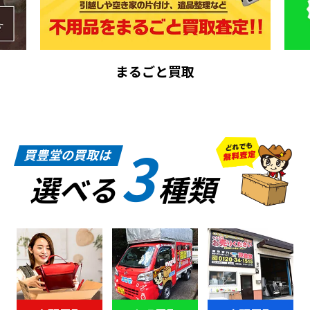
まるごと買取
3
買豊堂の買取は
選べる
種類