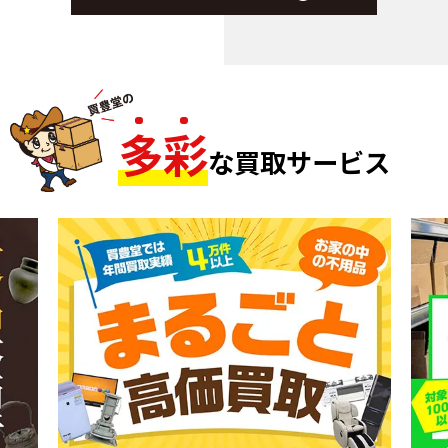
多
彩
な買取サービス