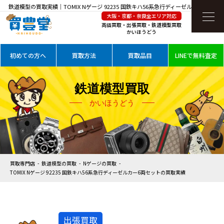
鉄道模型の買取実績｜TOMIX Nゲージ 92235 国鉄キハ56系急行ディーゼルカー6両セッ
大阪・京都・奈良全エリア対応
トを高価買取
高価買取・出張買取・鉄道模型買取
かいほうどう
初めての方へ
買取方法
買取品目
LINEで無料査定
鉄道模型買取
かいほうどう
買取専門店
鉄道模型の買取
Nゲージの買取
TOMIX Nゲージ 92235 国鉄キハ56系急行ディーゼルカー6両セットの買取実績
出張買取