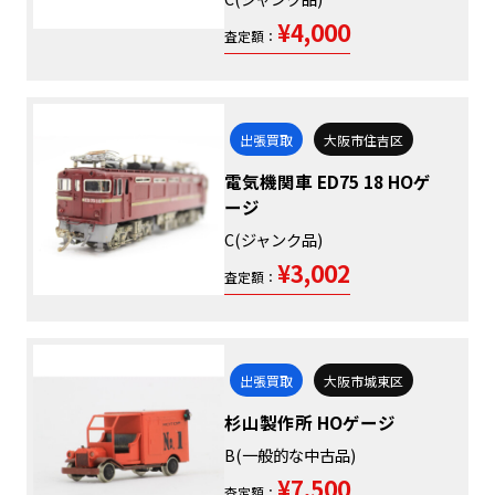
¥4,000
査定額：
出張買取
大阪市住吉区
電気機関車 ED75 18 HOゲ
ージ
C(ジャンク品)
¥3,002
査定額：
出張買取
大阪市城東区
杉山製作所 HOゲージ
B(一般的な中古品)
¥7,500
査定額：