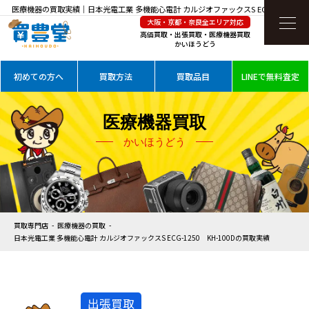
医療機器の買取実績｜日本光電工業 多機能心電計 カルジオファックスS ECG-1250
大阪・京都・奈良全エリア対応
KH-100Dを高価買取
高価買取・出張買取・医療機器買取
かいほうどう
初めての方へ
買取方法
買取品目
LINEで無料査定
医療機器買取
かいほうどう
買取専門店
医療機器の買取
日本光電工業 多機能心電計 カルジオファックスS ECG-1250 KH-100Dの買取実績
出張買取