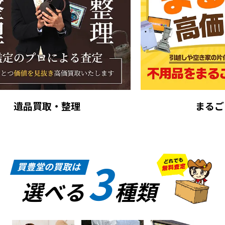
まるごと買取
3
買豊堂の買取は
選べる
種類