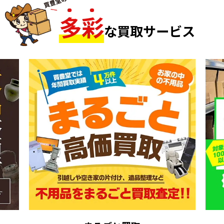
多
彩
な買取サービス