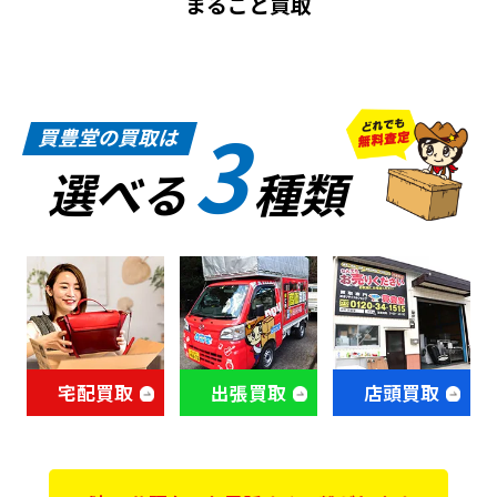
まるごと買取
3
買豊堂の買取は
選べる
種類
宅配買取
出張買取
店頭買取