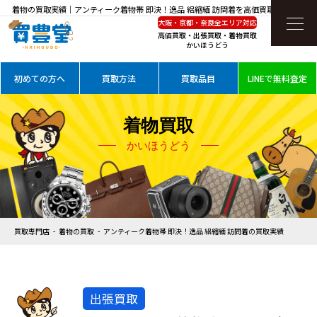
着物の買取実績｜アンティーク着物帯 即決！逸品 絽縮緬 訪問着を高価買取
大阪・京都・奈良全エリア対応
高価買取・出張買取・着物買取
かいほうどう
初めての方へ
買取方法
買取品目
LINEで無料査定
着物買取
かいほうどう
買取専門店
着物の買取
アンティーク着物帯 即決！逸品 絽縮緬 訪問着の買取実績
出張買取