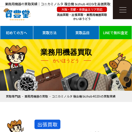
業務用機器の買取実績｜コニカミノルタ 複合機 bizhub 4020iを高価買取
大阪・京都・奈良全エリア対応
高価買取・出張買取・業務用機器買取
かいほうどう
初めての方へ
買取方法
買取品目
LINEで無料査定
業務用機器買取
かいほうどう
買取専門店
業務用機器の買取
コニカミノルタ 複合機 bizhub 4020iの買取実績
出張買取