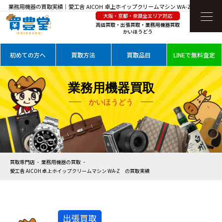
業務用機器の買取実績｜愛工舎 AICOH 卓上ホイップクリームマシン WA-Z を高価買
大阪・京都・奈良全エリア対応
取
高価買取・出張買取・業務用機器買取
かいほうどう
初めての方へ
買取方法
買取品目
LINEで無料査定
業務用機器買取
かいほうどう
買取専門店
業務用機器の買取
愛工舎 AICOH 卓上ホイップクリームマシン WA-Z の買取実績
出張買取