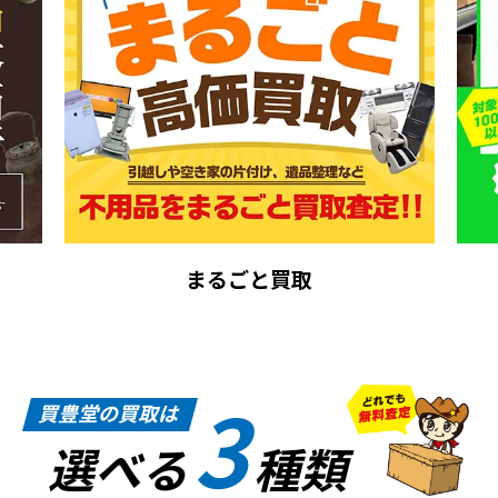
まるごと買取
3
買豊堂の買取は
選べる
種類